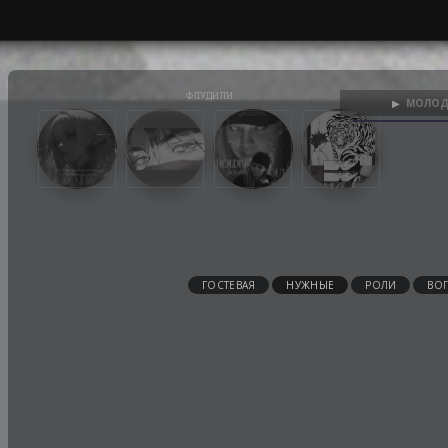
МОЛОД
▶
ГОСТЕВАЯ
НУЖНЫЕ
РОЛИ
ВО