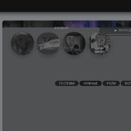
МОЛОД
▶
ГОСТЕВАЯ
НУЖНЫЕ
РОЛИ
ВО