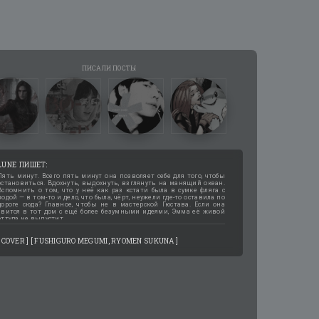
LUNE
Пять минут. Всего пять минут она позволяет себе для того, чтобы
остановиться. Вдохнуть, выдохнуть, взглянуть на манящий океан.
Вспомнить о том, что у неё как раз кстати была в сумке фляга с
водой — в том-то и дело, что была, чёрт, неужели где-то оставила по
дороге сюда? Главное, чтобы не в мастерской Гюстава. Если она
явится в тот дом с ещё более безумными идеями, Эмма её живой
оттуда не выпустит.
[ COVER ] [ FUSHIGURO MEGUMI, RYOMEN SUKUNA ]