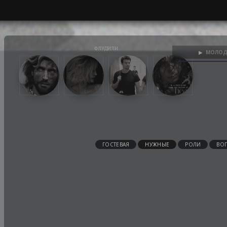
МОЛОД
▶
ГОСТЕВАЯ
НУЖНЫЕ
РОЛИ
ВО