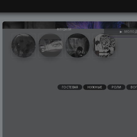
МОЛОД
▶
ГОСТЕВАЯ
НУЖНЫЕ
РОЛИ
ВО