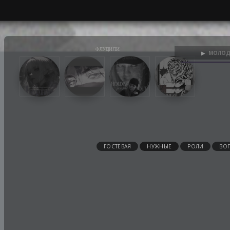
МОЛОД
▶
ГОСТЕВАЯ
НУЖНЫЕ
РОЛИ
ВО