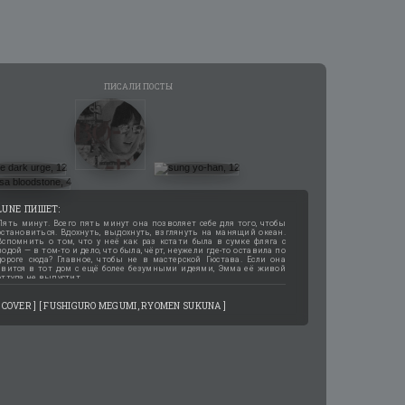
LUNE
Пять минут. Всего пять минут она позволяет себе для того, чтобы
остановиться. Вдохнуть, выдохнуть, взглянуть на манящий океан.
Вспомнить о том, что у неё как раз кстати была в сумке фляга с
водой — в том-то и дело, что была, чёрт, неужели где-то оставила по
дороге сюда? Главное, чтобы не в мастерской Гюстава. Если она
явится в тот дом с ещё более безумными идеями, Эмма её живой
оттуда не выпустит.
[ COVER ] [ FUSHIGURO MEGUMI, RYOMEN SUKUNA ]